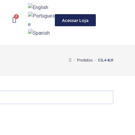
Acessar Loja
>
Produtos
>
ESL4-4LM