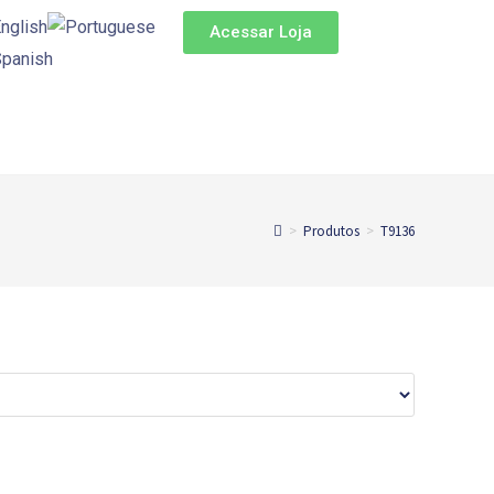
Acessar Loja
>
Produtos
>
T9136