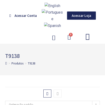
Acessar Conta
Acessar Loja
GERENCIAMENTO DE CORES
T9138
>
Produtos
>
T9138
Ordenação padrão